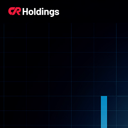
본문바로가기
주매뉴 바로가기