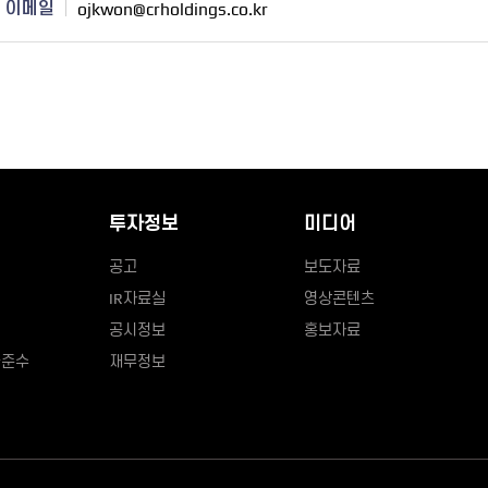
이메일
ojkwon@crholdings.co.kr
투자정보
미디어
공고
보도자료
IR자료실
영상콘텐츠
공시정보
홍보자료
율준수
재무정보