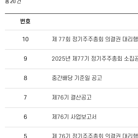
총
20
건
번호
10
제 77회 정기주주총회 의결권 대리
9
2025년 제77기 정기주주총회 소집
8
중간배당 기준일 공고
7
제76기 결산공고
6
제76기 사업보고서
5
제 76기 정기주주총회 의결권 대리