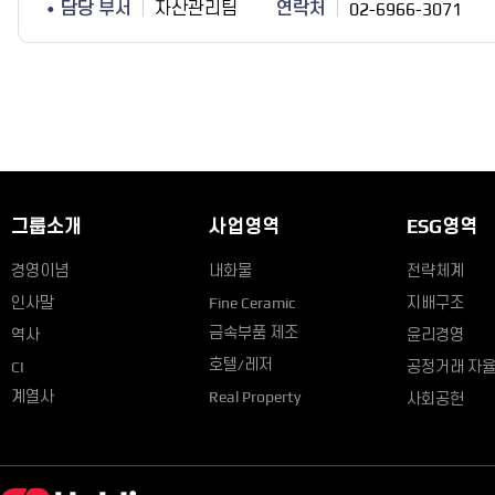
담당 부서
자산관리팀
연락처
02-6966-3071
그룹소개
사업영역
ESG영역
경영이념
내화물
전략체계
인사말
Fine Ceramic
지배구조
금속부품 제조
역사
윤리경영
호텔/레저
CI
공정거래 자
계열사
Real Property
사회공헌