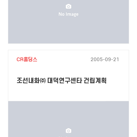
CR홀딩스
2005-09-21
조선내화㈜ 대덕연구센타 건립계획