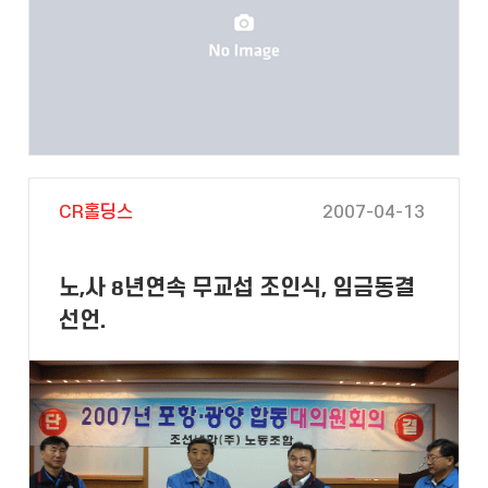
CR홀딩스
2007-04-13
노,사 8년연속 무교섭 조인식, 임금동결
선언.