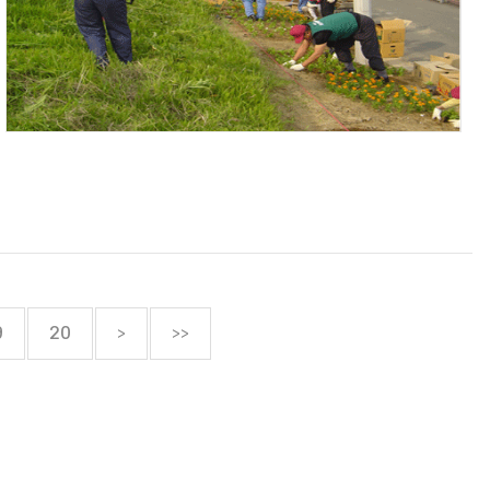
>
>>
9
20