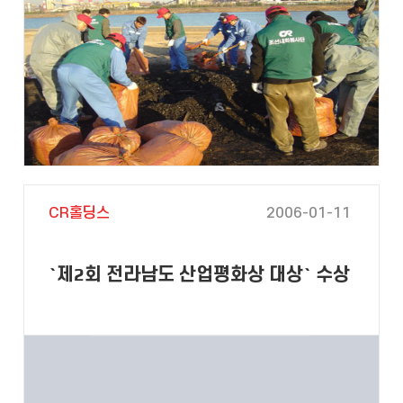
CR홀딩스
2006-01-11
`제2회 전라남도 산업평화상 대상` 수상