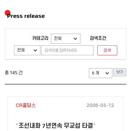
Press release
카테고리
검색조건
총
145
건
CR홀딩스
2006-05-12
´조선내화 7년연속 무교섭 타결´