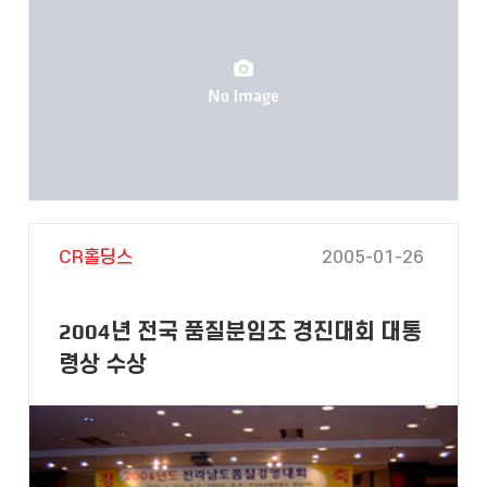
CR홀딩스
2005-01-26
2004년 전국 품질분임조 경진대회 대통
령상 수상