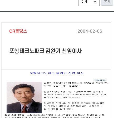
CR홀딩스
2004-02-06
포항테크노파크 김완기 신임이사