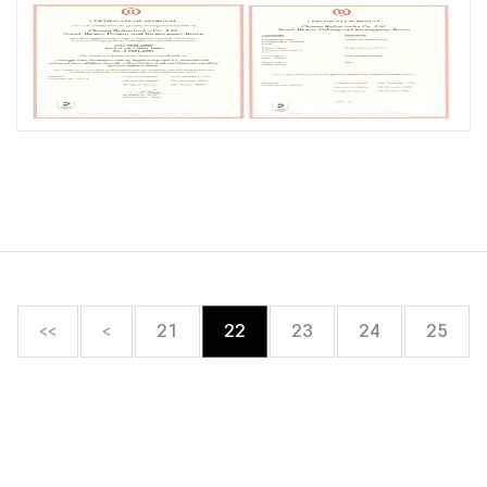
<<
<
21
22
23
24
25