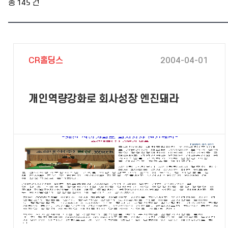
총
145
건
CR홀딩스
2004-04-01
개인역량강화로 회사성장 엔진돼라