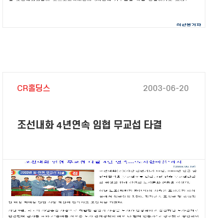
CR홀딩스
2003-06-20
조선내화 4년연속 임협 무교섭 타결