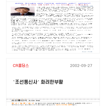
CR홀딩스
2002-09-27
`조선통신사` 화려한부활