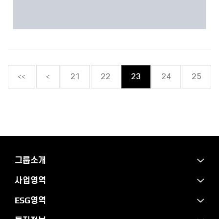
<<
<
21
22
23
24
25
그룹소개
사업영역
ESG영역