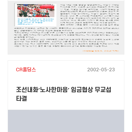
CR홀딩스
2002-05-23
조선내화‘노사한마음’ 임금협상 무교섭
타결