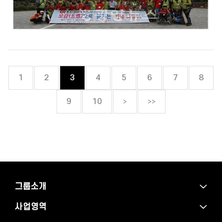
1
2
3
4
5
6
7
8
>
>>
9
10
그룹소개
사업영역