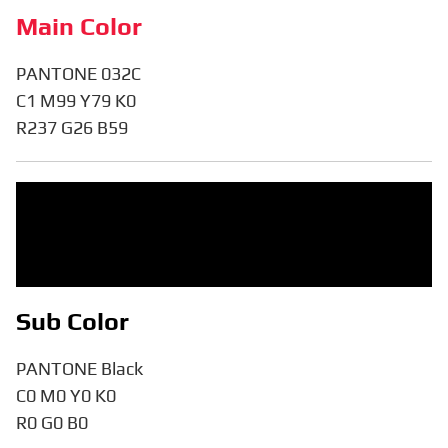
Main Color
PANTONE 032C
C1 M99 Y79 K0
R237 G26 B59
Sub Color
PANTONE Black
C0 M0 Y0 K0
R0 G0 B0