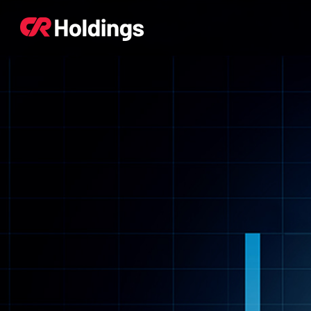
본문바로가기
주매뉴 바로가기