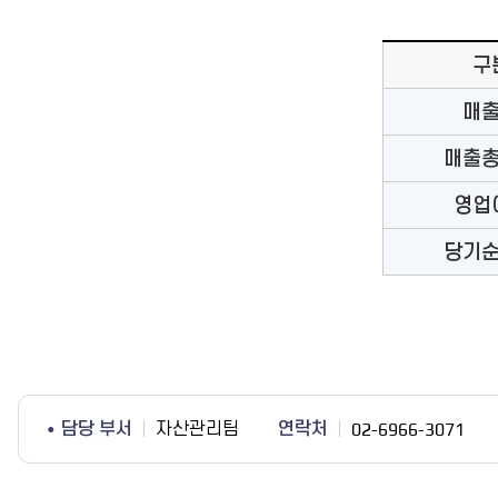
구
매
매출
영업
당기
담당 부서
자산관리팀
연락처
02-6966-3071